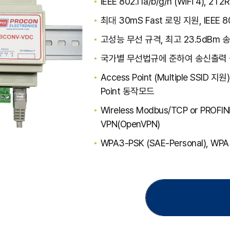
IEEE 802.11a/b/g/n (WiFi 4),
최대 30mS Fast 로밍 지원, IEEE 802
고성능 무선 규격, 최고 23.5dBm 
국가별 무선법규에 준하여 송신출력
Access Point (Multiple SSID 지원)
Point 동작모드
Wireless Modbus/TCP or P
VPN(OpenVPN)
WPA3-PSK (SAE-Personal), WPA3
(WPA3-OWE), OSEN 등
Centeralized RADIUS authentica
broadcast control
WMM QoS, VLAN, Multicast & 
관리: 웹, SNMP agent, ACKSYS 