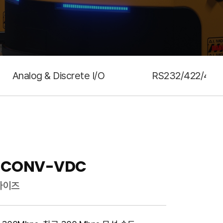
Analog & Discrete I/O
RS232/422/485
PBCONV-VDC
사이즈