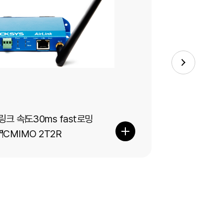
Rail
 링크 속도
30ms fast로밍
WIFI 6
°C
MIMO 2T2R
30ms f
MIMO 