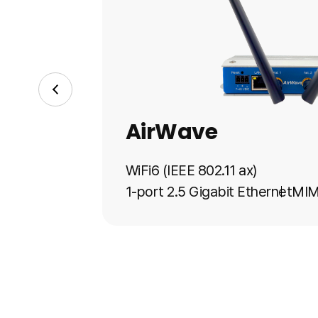
AirWave
WiFi6 (IEEE 802.11 ax)
1-port 2.5 Gigabit Ethernet
MIM
+7VDC to +48VDC
PoE 802.3at
동작온도 -20°C~+60°C