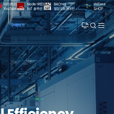
와이트리
Node-RED
BACnet
WITree
YouTube
IIoT 솔루션
빌딩오토메이션
SHOP
구매하기